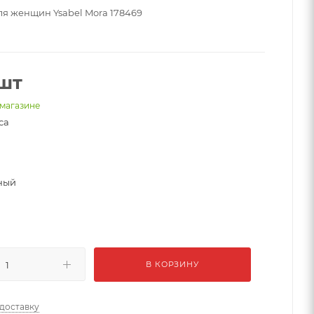
ля женщин Ysabel Mora 178469
/шт
 магазине
ca
ный
В КОРЗИНУ
 доставку