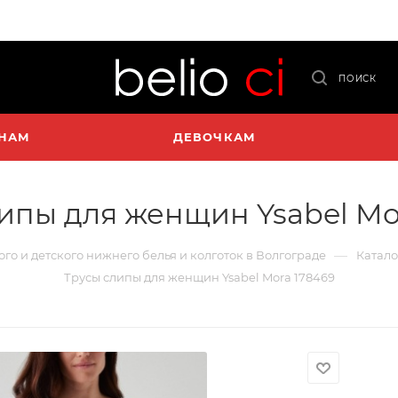
ПОИСК
НАМ
ДЕВОЧКАМ
ипы для женщин Ysabel Mo
—
ого и детского нижнего белья и колготок в Волгограде
Катало
Трусы слипы для женщин Ysabel Mora 178469