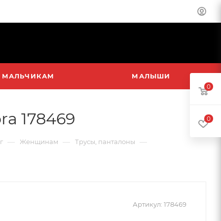
МАЛЬЧИКАМ
МАЛЫШИ
0
ra 178469
0
—
—
—
г
Женщинам
Трусы, панталоны
Артикул:
178469