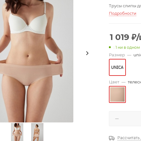
Трусы слипы д
Подробности
1 019
₽
: 1
ни в одном
Размер
—
uni
Цвет
—
телес
Рассчитать