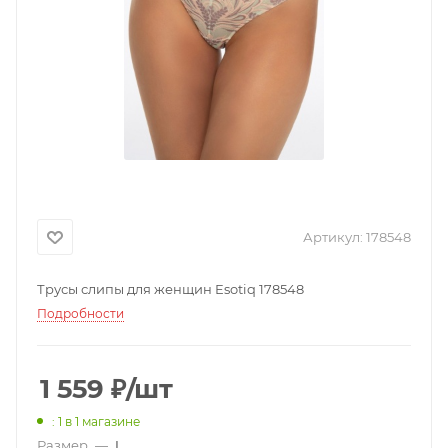
Артикул:
178548
Трусы слипы для женщин Esotiq 178548
Подробности
1 559
₽
/шт
: 1
в 1 магазине
Размер
—
L