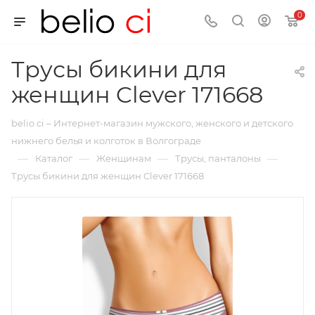
0
Трусы бикини для
женщин Clever 171668
belio ci – Интернет-магазин мужского, женского и детского
нижнего белья и колготок в Волгограде
—
—
—
—
Каталог
Женщинам
Трусы, панталоны
Трусы бикини для женщин Clever 171668