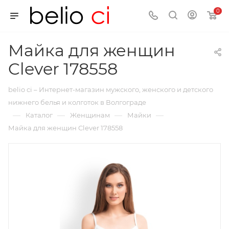
0
Майка для женщин
Clever 178558
belio ci – Интернет-магазин мужского, женского и детского
нижнего белья и колготок в Волгограде
—
—
—
—
Каталог
Женщинам
Майки
Майка для женщин Clever 178558