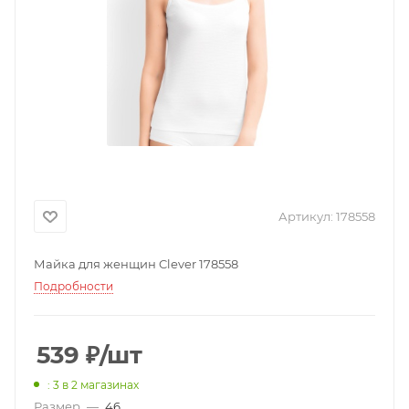
Артикул:
178558
Майка для женщин Clever 178558
Подробности
539
₽
/шт
: 3
в 2 магазинах
Размер
—
46