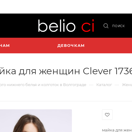
ПОИСК
НАМ
ДЕВОЧКАМ
йка для женщин Clever 173
—
—
кого нижнего белья и колготок в Волгограде
Каталог
Жен
майка для жен