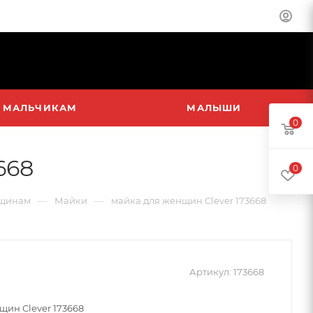
МАЛЬЧИКАМ
МАЛЫШИ
0
668
0
—
—
щинам
Майки
майка для женщин Clever 173668
Артикул:
173668
щин Clever 173668