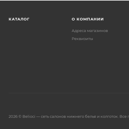
КАТАЛОГ
О КОМПАНИИ
Адреса магазинов
Реквизиты
2026 © Belioci — сеть салонов нижнего белья и колготок. Вс