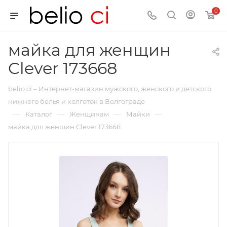
0
майка для женщин
Clever 173668
belio ci – Интернет-магазин мужского, женского и детского
нижнего белья и колготок в Волгограде
—
—
—
—
Каталог
Женщинам
Майки
майка для женщин Clever 173668