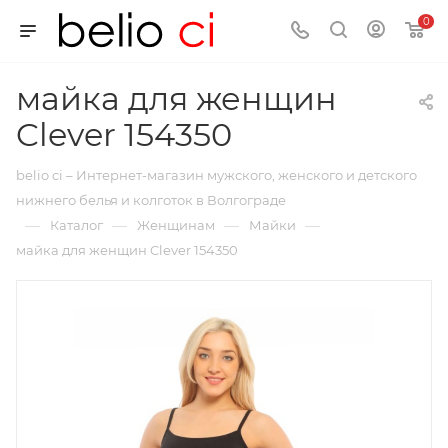
0
майка для женщин
Clever 154350
belio ci – Интернет-магазин мужского, женского и детского
нижнего белья и колготок в Волгограде
—
—
—
—
Каталог
Женщинам
Майки
майка для женщин Clever 154350