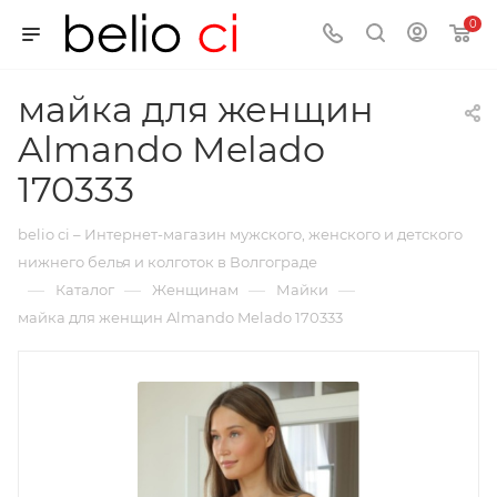
0
майка для женщин
Almando Melado
170333
belio ci – Интернет-магазин мужского, женского и детского
нижнего белья и колготок в Волгограде
—
—
—
—
Каталог
Женщинам
Майки
майка для женщин Almando Melado 170333