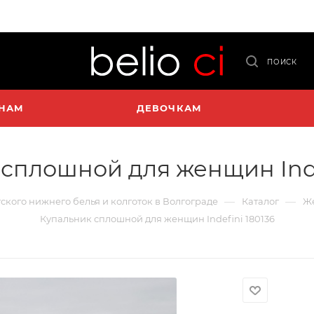
ПОИСК
НАМ
ДЕВОЧКАМ
сплошной для женщин Inde
—
—
тского нижнего белья и колготок в Волгограде
Каталог
Ж
Купальник сплошной для женщин Indefini 180136