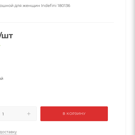
ошной для женщин Indefini 180136
/шт
е
ый
В КОРЗИНУ
 доставку