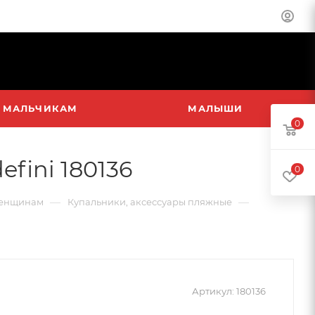
МАЛЬЧИКАМ
МАЛЫШИ
0
fini 180136
0
—
—
енщинам
Купальники, аксессуары пляжные
Артикул:
180136