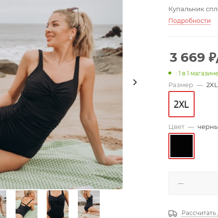
Купальник спл
Подробности
3 669
₽
: 1
в 1 магазин
Размер
—
2XL
Цвет
—
черн
Рассчитать