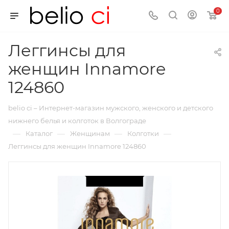
0
Леггинсы для
женщин Innamore
124860
belio ci – Интернет-магазин мужского, женского и детского
нижнего белья и колготок в Волгограде
—
—
—
—
Каталог
Женщинам
Колготки
Леггинсы для женщин Innamore 124860