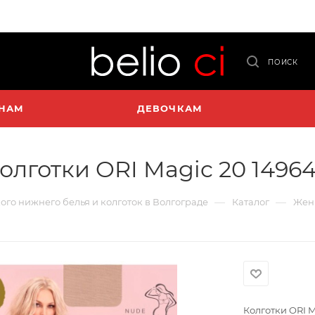
ПОИСК
НАМ
ДЕВОЧКАМ
олготки ORI Magic 20 1496
—
—
кого нижнего белья и колготок в Волгограде
Каталог
Жен
Колготки ORI M