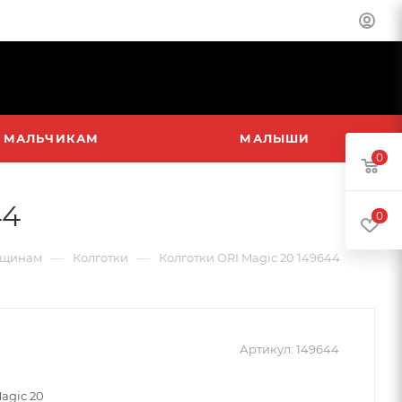
МАЛЬЧИКАМ
МАЛЫШИ
0
44
0
—
—
щинам
Колготки
Колготки ORI Magic 20 149644
Артикул:
149644
agic 20