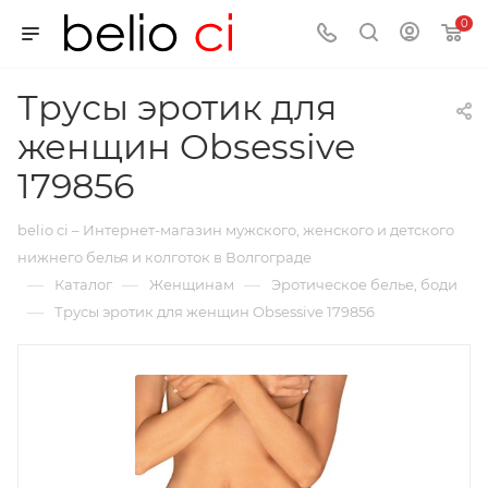
0
Трусы эротик для
женщин Obsessive
179856
belio ci – Интернет-магазин мужского, женского и детского
нижнего белья и колготок в Волгограде
—
—
—
Каталог
Женщинам
Эротическое белье, боди
—
Трусы эротик для женщин Obsessive 179856