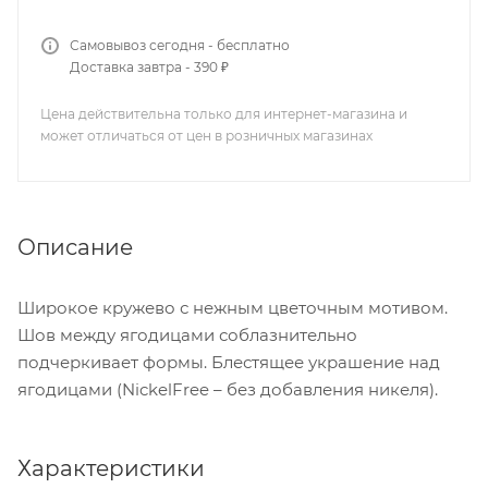
Самовывоз сегодня - бесплатно
Доставка завтра - 390 ₽
Цена действительна только для интернет-магазина и
может отличаться от цен в розничных магазинах
Описание
Широкое кружево с нежным цветочным мотивом.
Шов между ягодицами соблазнительно
подчеркивает формы. Блестящее украшение над
ягодицами (NickelFree – без добавления никеля).
Характеристики