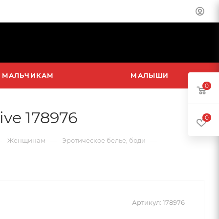
МАЛЬЧИКАМ
МАЛЫШИ
0
ve 178976
0
—
—
—
Женщинам
Эротическое белье, боди
Артикул:
178976