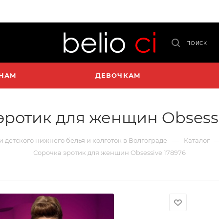
ПОИСК
НАМ
ДЕВОЧКАМ
эротик для женщин Obsessi
—
 и детского нижнего белья и колготок в Волгограде
Каталог
Сорочка эротик для женщин Obsessive 178976