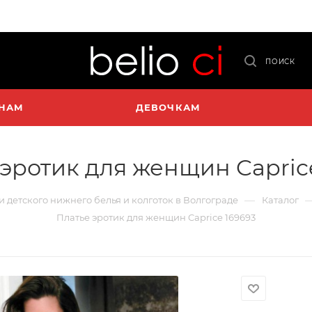
ПОИСК
НАМ
ДЕВОЧКАМ
эротик для женщин Capric
—
 и детского нижнего белья и колготок в Волгограде
Каталог
Платье эротик для женщин Caprice 169693