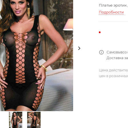
Платье эротик
Подробности
Самовывоз 
Доставка за
Цена действите
цен в розничны