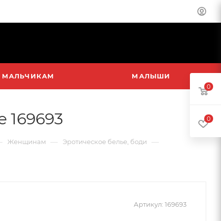
МАЛЬЧИКАМ
МАЛЫШИ
0
e 169693
0
—
—
—
Женщинам
Эротическое белье, боди
Артикул:
169693