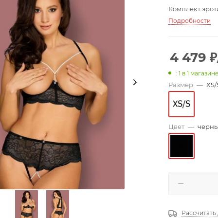
Комплект эрот
Подробности
4 479
₽
: 1
в 1 магазин
Размер
—
XS/
Цвет
—
черн
Рассчитать