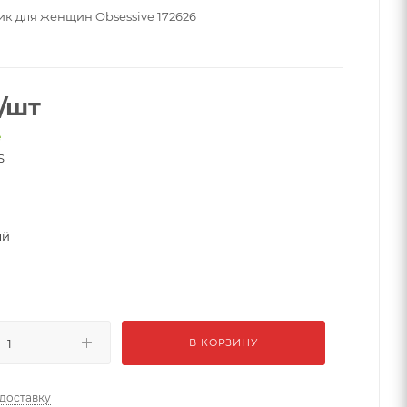
ик для женщин Obsessive 172626
/шт
е
S
ый
В КОРЗИНУ
 доставку