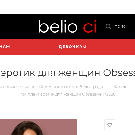
ПОИСК
НАМ
ДЕВОЧКАМ
эротик для женщин Obsess
—
 и детского нижнего белья и колготок в Волгограде
Каталог
Комплект эротик для женщин Obsessive 172626