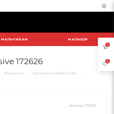
МАЛЬЧИКАМ
МАЛЫШИ
0
ive 172626
0
—
—
—
Женщинам
Эротическое белье, боди
Артикул:
172626