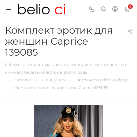
0
Комплект эротик для
женщин Caprice
139085
belio ci – Интернет-магазин мужского, женского и детского
нижнего белья и колготок в Волгограде
—
—
—
Каталог
Женщинам
Эротическое белье, боди
—
Комплект эротик для женщин Caprice 139085