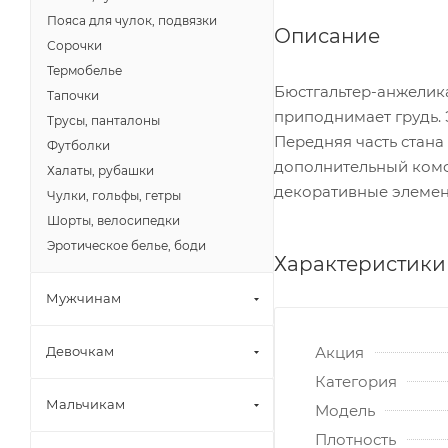
Пояса для чулок, подвязки
Описание
Сорочки
Термобелье
Бюстгальтер-анжелик
Тапочки
приподнимает грудь. 
Трусы, панталоны
Передняя часть стана
Футболки
дополнительный комф
Халаты, рубашки
декоративные элемент
Чулки, гольфы, гетры
Шорты, велосипедки
Эротическое белье, боди
Характеристики
Мужчинам
Акция
Девочкам
Категория
Мальчикам
Модель
Плотность