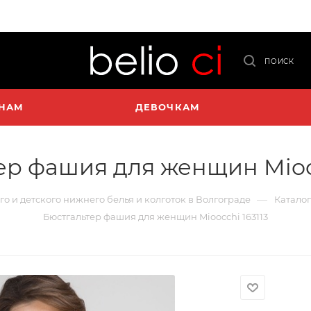
ПОИСК
НАМ
ДЕВОЧКАМ
ер фашия для женщин Miooc
—
го и детского нижнего белья и колготок в Волгограде
Каталог
Бюстгальтер фашия для женщин Mioocchi 163113