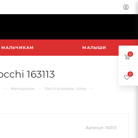
МАЛЬЧИКАМ
МАЛЫШИ
0
chi 163113
0
—
—
—
Женщинам
Бюстгальтеры, топы
Артикул:
163113