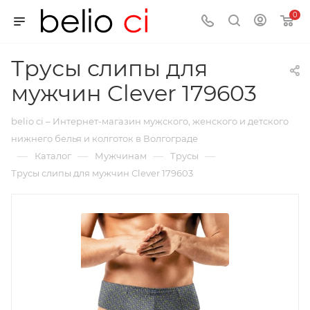
0
Трусы слипы для
мужчин Clever 179603
belio ci – Интернет-магазин мужского, женского и детского
нижнего белья и колготок в Волгограде
—
—
—
—
Каталог
Мужчинам
Трусы
Трусы слипы для мужчин Clever 179603