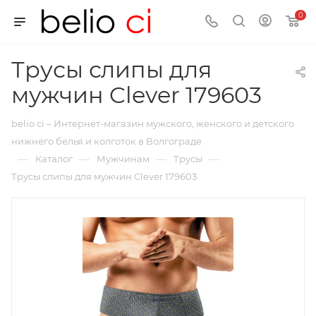
0
Трусы слипы для
мужчин Clever 179603
belio ci – Интернет-магазин мужского, женского и детского
нижнего белья и колготок в Волгограде
—
—
—
—
Каталог
Мужчинам
Трусы
Трусы слипы для мужчин Clever 179603