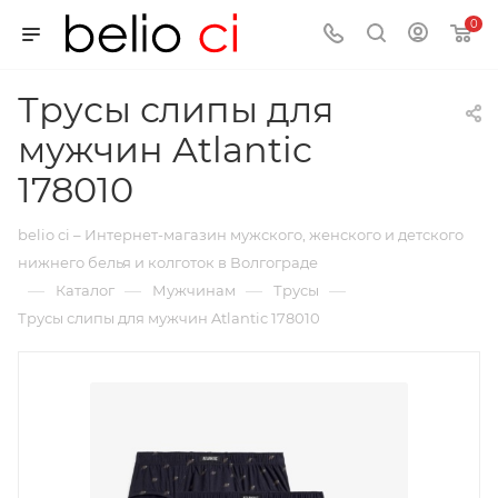
0
Трусы слипы для
мужчин Atlantic
178010
belio ci – Интернет-магазин мужского, женского и детского
нижнего белья и колготок в Волгограде
—
—
—
—
Каталог
Мужчинам
Трусы
Трусы слипы для мужчин Atlantic 178010