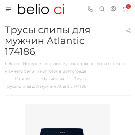
0
Трусы слипы для
мужчин Atlantic
174186
belio ci – Интернет-магазин мужского, женского и детского
нижнего белья и колготок в Волгограде
—
—
—
—
Каталог
Мужчинам
Трусы
Трусы слипы для мужчин Atlantic 174186