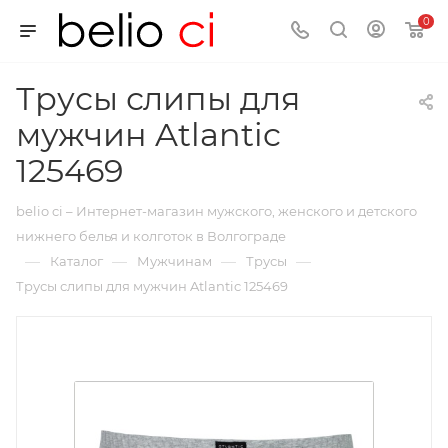
0
Трусы слипы для
мужчин Atlantic
125469
belio ci – Интернет-магазин мужского, женского и детского
нижнего белья и колготок в Волгограде
—
—
—
—
Каталог
Мужчинам
Трусы
Трусы слипы для мужчин Atlantic 125469