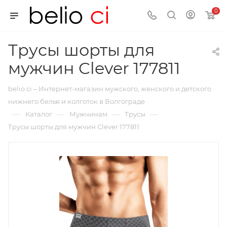
0
Трусы шорты для
мужчин Clever 177811
belio ci – Интернет-магазин мужского, женского и детского
нижнего белья и колготок в Волгограде
—
—
—
—
Каталог
Мужчинам
Трусы
Трусы шорты для мужчин Clever 177811