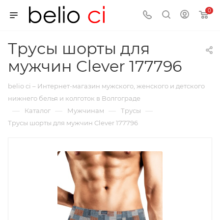
0
Трусы шорты для
мужчин Clever 177796
belio ci – Интернет-магазин мужского, женского и детского
нижнего белья и колготок в Волгограде
—
—
—
—
Каталог
Мужчинам
Трусы
Трусы шорты для мужчин Clever 177796