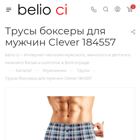
0
Трусы боксеры для
мужчин Clever 184557
belio ci – Интернет-магазин мужского, женского и детского
нижнего белья и колготок в Волгограде
—
—
—
—
Каталог
Мужчинам
Трусы
Трусы боксеры для мужчин Clever 184557