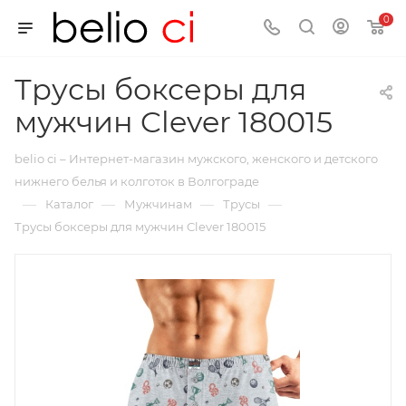
0
Трусы боксеры для
мужчин Clever 180015
belio ci – Интернет-магазин мужского, женского и детского
нижнего белья и колготок в Волгограде
—
—
—
—
Каталог
Мужчинам
Трусы
Трусы боксеры для мужчин Clever 180015