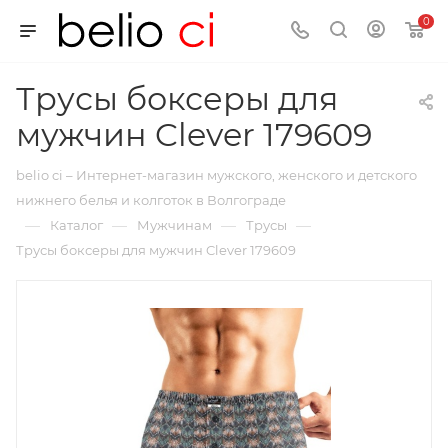
0
Трусы боксеры для
мужчин Clever 179609
belio ci – Интернет-магазин мужского, женского и детского
нижнего белья и колготок в Волгограде
—
—
—
—
Каталог
Мужчинам
Трусы
Трусы боксеры для мужчин Clever 179609