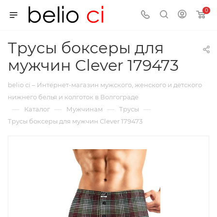
0
Трусы боксеры для
мужчин Clever 179473
belio ci – Интернет-магазин мужского, женского и детского
нижнего белья и колготок в Волгограде
—
—
—
—
Каталог
Мужчинам
Трусы
Трусы боксеры для мужчин Clever 179473