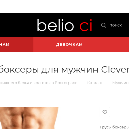
ПОИСК
НАМ
ДЕВОЧКАМ
боксеры для мужчин Clever
—
—
 нижнего белья и колготок в Волгограде
Каталог
Мужчин
Трусы боксеры