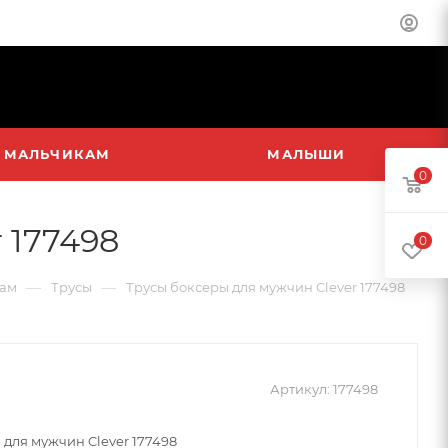
МАЛЬЧИКАМ
МАЛЫШИ
0
 177498
0
—
—
ам
Трусы
Трусы боксеры для мужчин Clever 177498
Артикул:
177498
 для мужчин Clever 177498