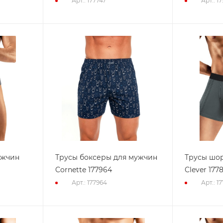
Арт.: 177747
Арт.: 1
ужчин
Трусы боксеры для мужчин
Трусы шо
Cornette 177964
Clever 177
Арт.: 177964
Арт.: 1