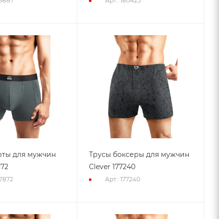
79887
Арт.: 180425
рты для мужчин
Трусы боксеры для мужчин
872
Clever 177240
77872
Арт.: 177240