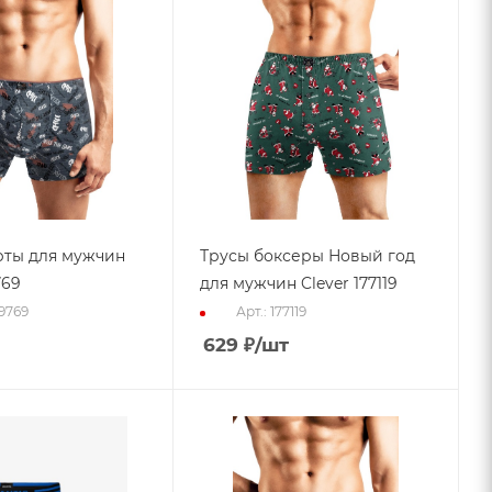
рты для мужчин
Трусы боксеры Новый год
769
для мужчин Clever 177119
79769
Арт.: 177119
629
₽
/шт