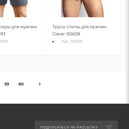
серы для мужчин
Трусы слипы для мужчин
993
Clever 165658
78993
Арт.: 165658
59
60
ПОДПИСАТЬСЯ НА РАССЫЛКУ