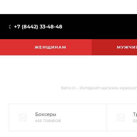
+7 (8442) 33-48-48
ЖЕНЩИНАМ
МУЖЧИ
belio ci – Интернет-магазин мужског
Боксеры
Т
450 ТОВАРОВ
2