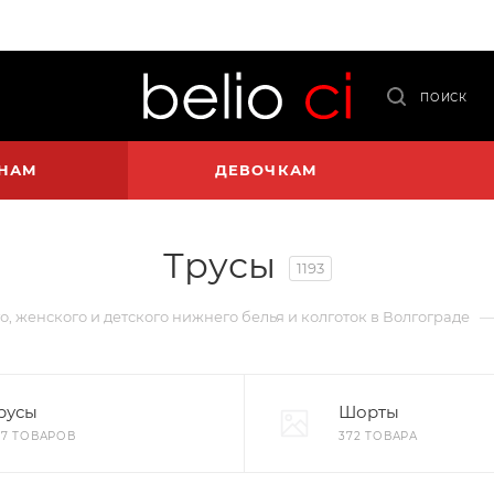
ПОИСК
НАМ
ДЕВОЧКАМ
Трусы
1193
о, женского и детского нижнего белья и колготок в Волгограде
русы
Шорты
27 ТОВАРОВ
372 ТОВАРА