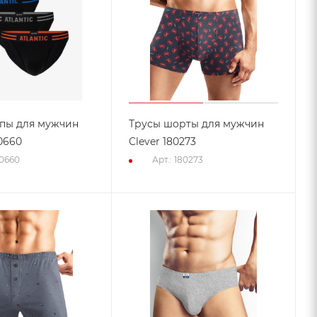
пы для мужчин
Трусы шорты для мужчин
70660
Clever 180273
70660
Арт.: 180273