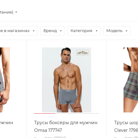
стание)
е в магазинах
Бренд
Категория
Модель
ужчин
Трусы боксеры для мужчин
Трусы шо
Omsa 177747
Clever 179