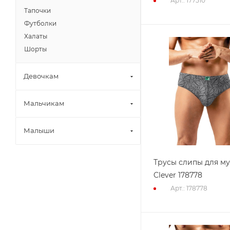
Арт.: 177510
Тапочки
Футболки
Халаты
Шорты
Девочкам
Мальчикам
Малыши
Трусы слипы для м
Clever 178778
Арт.: 178778