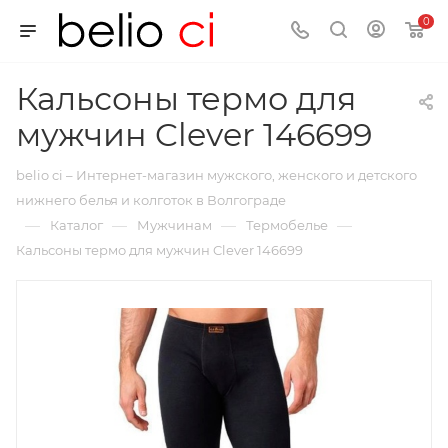
0
Кальсоны термо для
мужчин Clever 146699
belio ci – Интернет-магазин мужского, женского и детского
нижнего белья и колготок в Волгограде
—
—
—
—
Каталог
Мужчинам
Термобелье
Кальсоны термо для мужчин Clever 146699