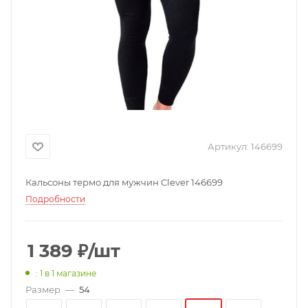
Артикул:
146699
Кальсоны термо для мужчин Clever 146699
Подробности
1 389
₽
/шт
: 1
в 1 магазине
Размер
—
54