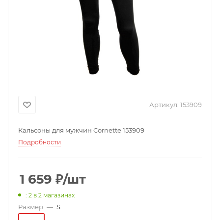
Артикул:
153909
Кальсоны для мужчин Cornette 153909
Подробности
1 659
₽
/шт
: 2
в 2 магазинах
Размер
—
S