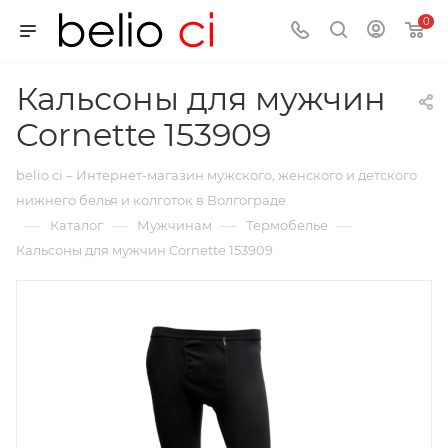
0
Кальсоны для мужчин
Cornette 153909
belio ci – Интернет-магазин мужского, женского и детского
нижнего белья и колготок в Волгограде
—
—
—
—
Каталог
Мужчинам
Термобелье
Кальсоны для мужчин Cornette 153909