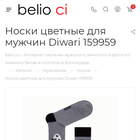
0
Носки цветные для
мужчин Diwari 159959
belio ci – Интернет-магазин мужского, женского и детского
нижнего белья и колготок в Волгограде
—
—
—
—
Каталог
Мужчинам
Носки
Носки цветные для мужчин Diwari 159959