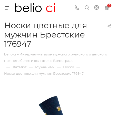
0
Носки цветные для
мужчин Брестские
176947
belio ci – Интернет-магазин мужского, женского и детского
нижнего белья и колготок в Волгограде
—
—
—
—
Каталог
Мужчинам
Носки
Носки цветные для мужчин Брестские 176947