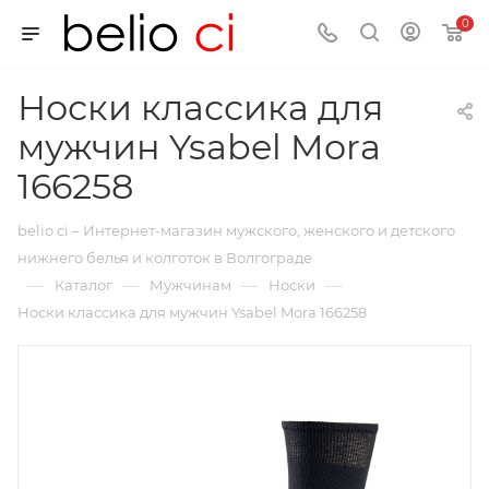
0
Носки классика для
мужчин Ysabel Mora
166258
belio ci – Интернет-магазин мужского, женского и детского
нижнего белья и колготок в Волгограде
—
—
—
—
Каталог
Мужчинам
Носки
Носки классика для мужчин Ysabel Mora 166258