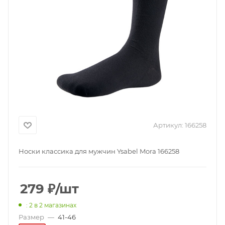
Артикул:
166258
Носки классика для мужчин Ysabel Mora 166258
279
₽
/шт
: 2
в 2 магазинах
Размер
—
41-46