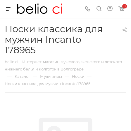
0
Носки классика для
мужчин Incanto
178965
belio ci – Интернет-магазин мужского, женского и детского
нижнего белья и колготок в Волгограде
—
—
—
—
Каталог
Мужчинам
Носки
Носки классика для мужчин Incanto 178965