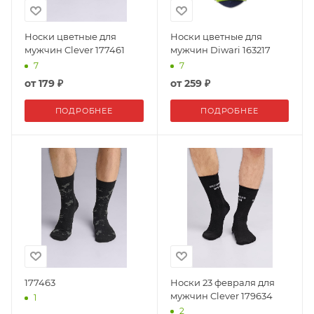
Носки цветные для
Носки цветные для
мужчин Clever 177461
мужчин Diwari 163217
7
7
от
179 ₽
от
259 ₽
ПОДРОБНЕЕ
ПОДРОБНЕЕ
177463
Носки 23 февраля для
мужчин Clever 179634
1
2