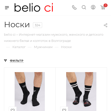
0
Носки
324
belio ci – Интернет-магазин мужского, женского и детского
нижнего белья и колготок в Волгограде
—
—
—
Каталог
Мужчинам
Носки
ФИЛЬТР