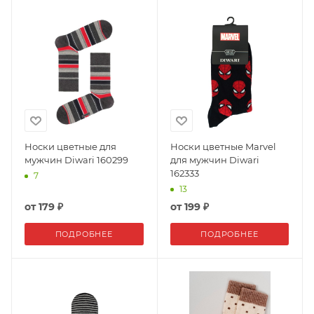
Носки цветные для
Носки цветные Marvel
мужчин Diwari 160299
для мужчин Diwari
162333
7
13
от
179 ₽
от
199 ₽
ПОДРОБНЕЕ
ПОДРОБНЕЕ