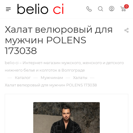
0
Халат велюровый для
мужчин POLENS
173038
belio ci – Интернет-магазин мужского, женского и детского
нижнего белья и колготок в Волгограде
—
—
—
—
Каталог
Мужчинам
Халаты
Халат велюровый для мужчин POLENS 173038