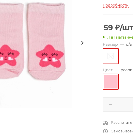
Подробности
59
₽
/ш
: 1
в 1 магазин
Размер
—
u/a
Цвет
—
розо
Рассчитать
Самовывоз 