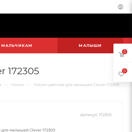
МАЛЬЧИКАМ
МАЛЫШИ
0
r 172305
0
—
—
и
Носки
Носки цветные для малышей Clever 172305
Артикул:
172305
 для малышей Clever 172305