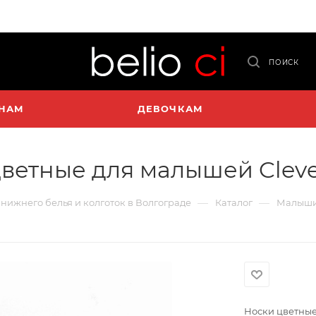
ПОИСК
НАМ
ДЕВОЧКАМ
ветные для малышей Cleve
—
—
о нижнего белья и колготок в Волгограде
Каталог
Малыш
Носки цветные