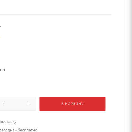
т
е
вый
В КОРЗИНУ
 доставку
сегодня - бесплатно