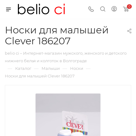
0
Носки для малышей
Clever 186207
belio ci – Интернет-магазин мужского, женского и детского
нижнего белья и колготок в Волгограде
—
—
—
—
Каталог
Малыши
Носки
Носки для малышей Clever 186207