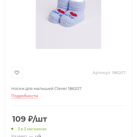
Артикул:
186207
Носки для малышей Clever 186207
Подробности
109
₽
/шт
: 3
в 3 магазинах
Размер
—
u/a