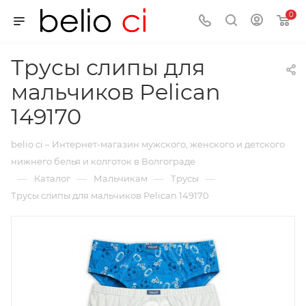
0
Трусы слипы для
мальчиков Pelican
149170
belio ci – Интернет-магазин мужского, женского и детского
нижнего белья и колготок в Волгограде
—
—
—
—
Каталог
Мальчикам
Трусы
Трусы слипы для мальчиков Pelican 149170