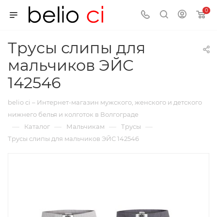
0
Трусы слипы для
мальчиков ЭЙС
142546
belio ci – Интернет-магазин мужского, женского и детского
нижнего белья и колготок в Волгограде
—
—
—
—
Каталог
Мальчикам
Трусы
Трусы слипы для мальчиков ЭЙС 142546