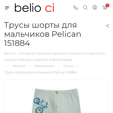
0
Трусы шорты для
мальчиков Pelican
151884
belio ci – Интернет-магазин мужского, женского и детского
нижнего белья и колготок в Волгограде
—
—
—
—
Каталог
Мальчикам
Трусы
Трусы шорты для мальчиков Pelican 151884