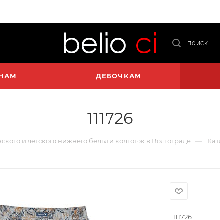
ПОИСК
НАМ
ДЕВОЧКАМ
111726
—
нского и детского нижнего белья и колготок в Волгограде
Кат
111726