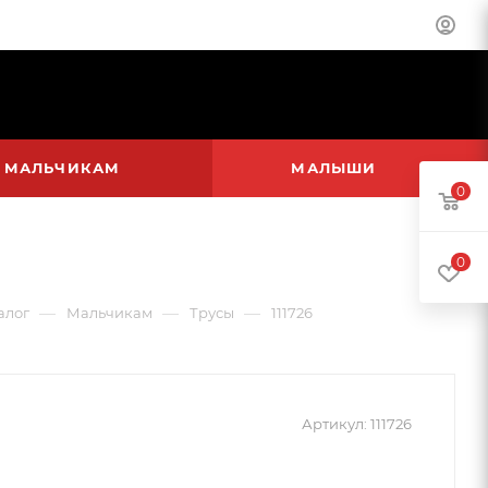
МАЛЬЧИКАМ
МАЛЫШИ
0
0
—
—
—
алог
Мальчикам
Трусы
111726
Артикул:
111726