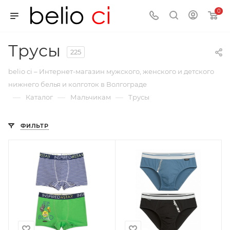
0
Трусы
225
belio ci – Интернет-магазин мужского, женского и детского
нижнего белья и колготок в Волгограде
—
—
—
Каталог
Мальчикам
Трусы
ФИЛЬТР