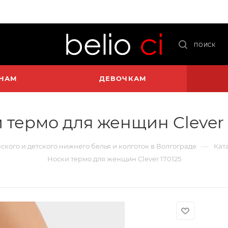
ПОИСК
НАМ
ДЕВОЧКАМ
 термо для женщин Clever 
—
нского и детского нижнего белья и колготок в Волгограде
Кат
Носки термо для женщин Clever 170125