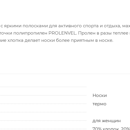
с яркими полосками для активного спорта и отдыха, мах
иточки полипропилен PROLENVEL. Пролен в разы теплее ш
ие хлопка делает носки более приятным в носке.
Носки
термо
для женщин
70% хлопок, 20%