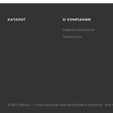
КАТАЛОГ
О КОМПАНИИ
Адреса магазинов
Реквизиты
2026 © Belioci — сеть салонов нижнего белья и колготок. Вс