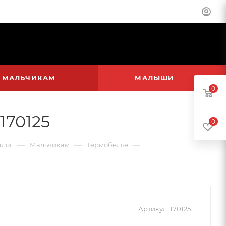
МАЛЬЧИКАМ
МАЛЫШИ
0
170125
0
—
—
—
алог
Мальчикам
Термобелье
Артикул:
170125