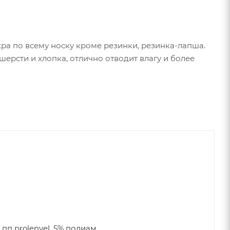
ра по всему носку кроме резинки, резинка-лапша.
ерсти и хлопка, отлично отводит влагу и более
 пп prolenvel, 5% полиам