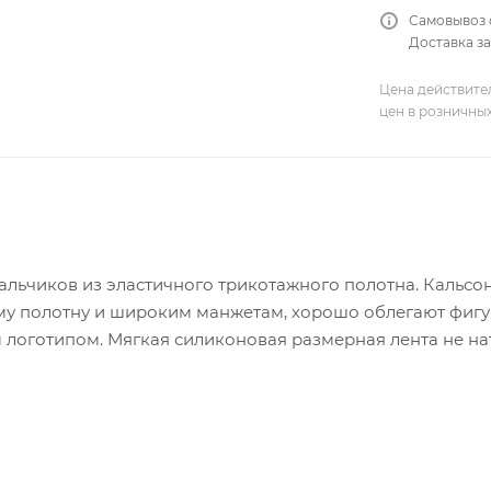
Самовывоз 
Доставка за
Цена действите
цен в розничны
льчиков из эластичного трикотажного полотна. Кальсо
му полотну и широким манжетам, хорошо облегают фигу
логотипом. Мягкая силиконовая размерная лента не нат