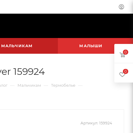
МАЛЬЧИКАМ
МАЛЫШИ
0
er 159924
0
—
—
—
алог
Мальчикам
Термобелье
Артикул:
159924