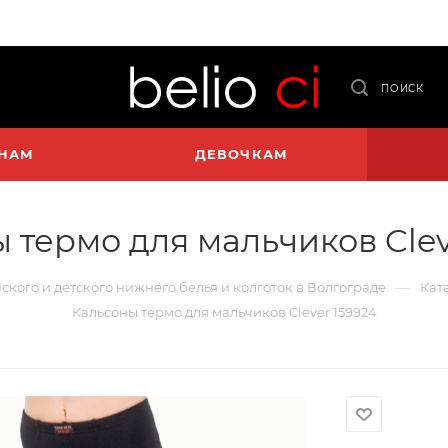
ПОИСК
НАМ
ДЕВОЧКАМ
 термо для мальчиков Clev
—
нского и детского нижнего белья и колготок в Волгограде
Кат
Кальсоны термо для мальчиков Clever 159924