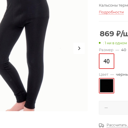
Кальсоны термо
Подробности
869
₽
/
: 1
ни в одном
Размер
—
40
Цвет
—
черн
Рассчитать