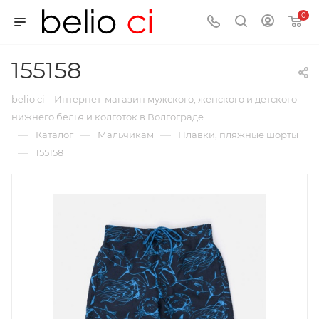
0
155158
belio ci – Интернет-магазин мужского, женского и детского
нижнего белья и колготок в Волгограде
—
—
—
Каталог
Мальчикам
Плавки, пляжные шорты
—
155158