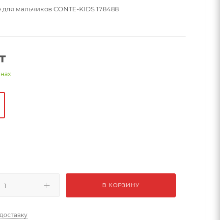
 для мальчиков CONTE-KIDS 178488
т
инах
й
В КОРЗИНУ
 доставку