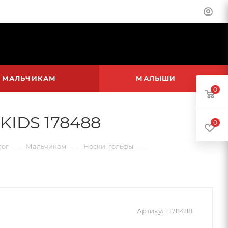
МАЛЬЧИКАМ
МАЛЫШИ
0
KIDS 178488
0
—
—
—
лог
Мальчикам
Носки, гольфы
Артикул:
178488