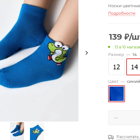
Носки цветные
Подробности
139
₽
/ш
: 13
в 10 магаз
Размер
—
14
Цвет
—
сини
Рассчитать