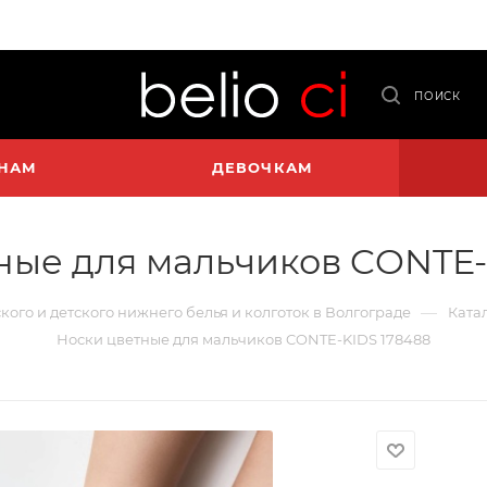
ПОИСК
НАМ
ДЕВОЧКАМ
ные для мальчиков CONTE-
—
ского и детского нижнего белья и колготок в Волгограде
Ката
Носки цветные для мальчиков CONTE-KIDS 178488